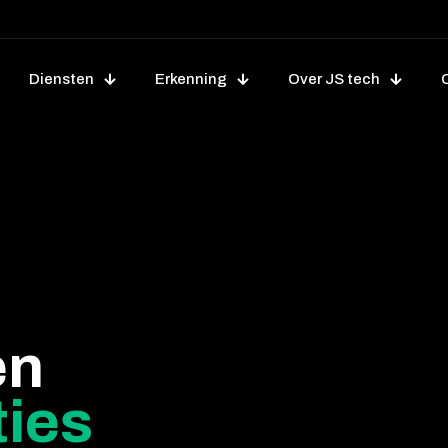
Diensten
Erkenning
Over JS tech
en
ties