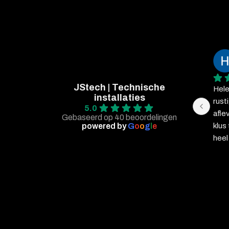
JStech | Technische
Hele
installaties
rust
5.0
afle
Gebaseerd op 40 beoordelingen
powered by
G
o
o
g
l
e
klus
heel