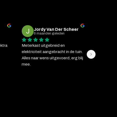
Jordy Van Der Scheer
J-B 
6 maanden geleden
6 maa
ktra 
Meterkast uitgebreid en 
Ik vraag Johan
elektriciteit aangebracht in de tuin. 
installatiew
Alles naar wens uitgevoerd, erg blij 
over de vloer
mee.
perfect tevr
laten plaatse
systeem voo