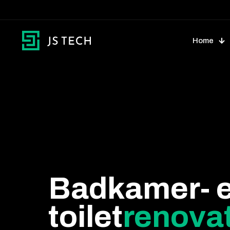
Home
Badkamer- 
toilet
renova